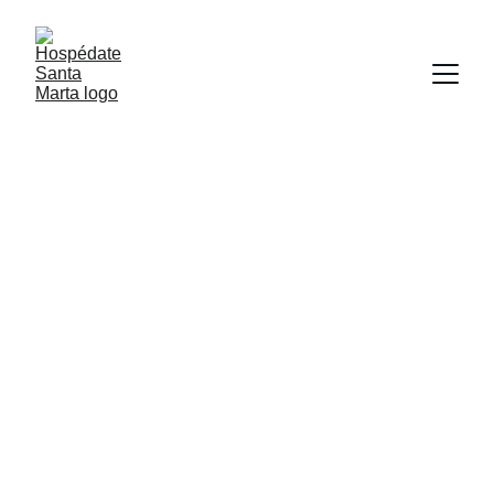
Hospédate
en
Santa Marta
Arrienda, alquila o compra con confianza 