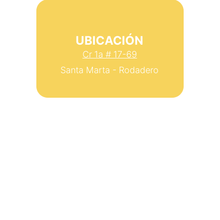
UBICACIÓN
Cr 1a # 17-69
Santa Marta - Rodadero
Estamos aquí para ayudarte 
siempre
Código Postal
470006