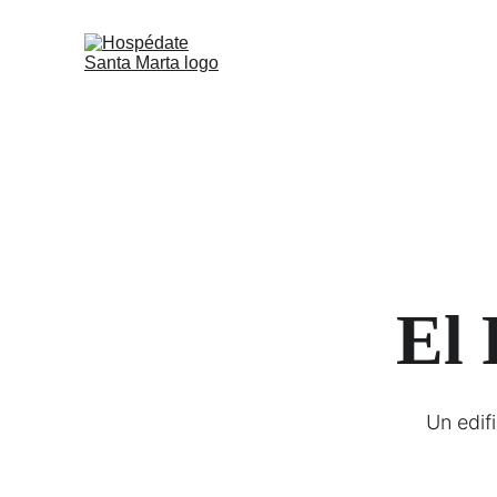
El 
Un edif