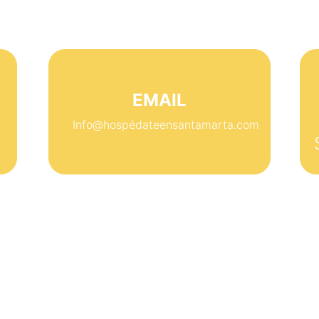
Contacto
EMAIL
Info@hospédateensantamarta.com
stamos aquí para ayudarte si
Código Postal
470006