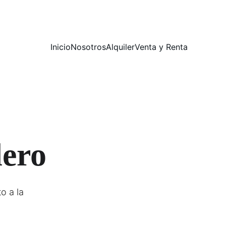
Inicio
Nosotros
Alquiler
Venta y Renta
dero
o a la 