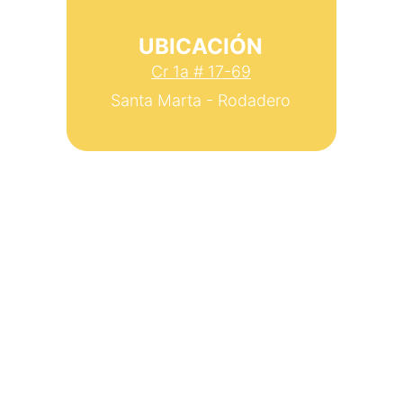
UBICACIÓN
Cr 1a # 17-69
Santa Marta - Rodadero
Estamos aquí para ayudarte 
siempre
Código Postal
470006
© 2025. All rights reserved.