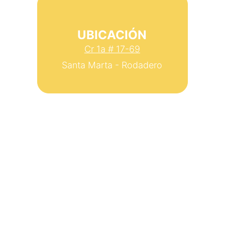
UBICACIÓN
Cr 1a # 17-69
Santa Marta - Rodadero
Estamos aquí para ayudarte 
siempre
Código Postal
470006
© 2025. All rights reserved.