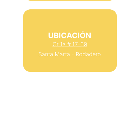
UBICACIÓN
Cr 1a # 17-69
Santa Marta - Rodadero
Estamos aquí para ayudarte 
siempre
Código Postal
470006