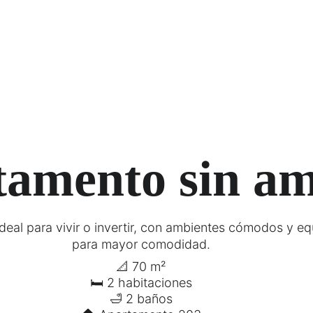
amento sin a
deal para vivir o invertir, con ambientes cómodos y e
para mayor comodidad.
📐 70 m²
🛏 2 habitaciones
🛁 2 baños