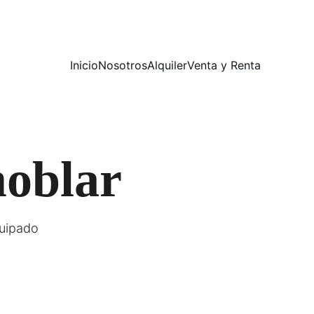
Inicio
Nosotros
Alquiler
Venta y Renta
moblar
quipado 