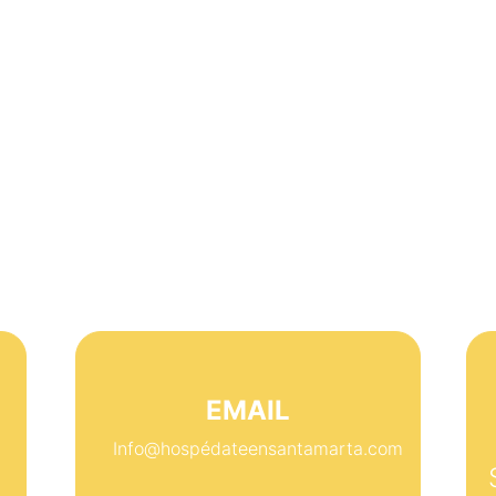
Contacto
EMAIL
Info@hospédateensantamarta.com